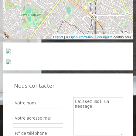
Leaflet
| ©
OpenStreetMap
|
Foursquare
contributors
Nous contacter