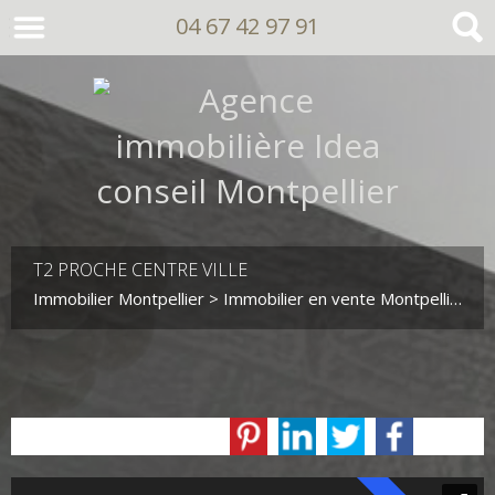
04 67 42 97 91
T2 PROCHE CENTRE VILLE
Immobilier Montpellier
>
Immobilier en vente Montpellier
>
T