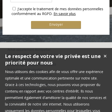
J'accepte le traitement de mes données personnelles
conformément au RGPD.
En savoir plus
Achat appartement Montpellier
Le respect de votre vie privée est une
Achat appartement Castelnau-le-Lez
✕
Achat appartement Rodilhan
priorité pour nous
Location appartement MONTPELLIER
Achat maison Montpellier
Nous utilisons des cookies afin de vous offrir une expérience
Achat appartement Vendargues
optimale et une communication pertinente sur notre site.
Grace à ces technologies, nous pouvons vous proposer du
Appartement à vendre Montpellier
Appartement à vendre Rodilhan
contenu en rapport avec vos centres d'intérêt. Ils nous
Appartement à vendre Montpellier
permettent également d'améliorer la qualité de nos services et
Appartement à vendre Montpellier
la convivialité de notre site internet. Nous utiliserons
Appartement à vendre Montpellier
Appartement à vendre Vendargues
uniquement les données personnelles pour lesquelles vous