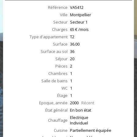
Référence
VA5412
Ville
Montpellier
Secteur
Secteur 1
Charges
65 € /mois
Type d'appartement
T2
Surface
36.00
Surface au sol
36
Séjour
20
Pièces
2
Chambres
1
Salle de bains
1
WC
1
Étage
1
Epoque, année
2000
Récent
État général
En bon état
Electrique
Chauffage
Individuel
Cuisine
Partiellement équipée