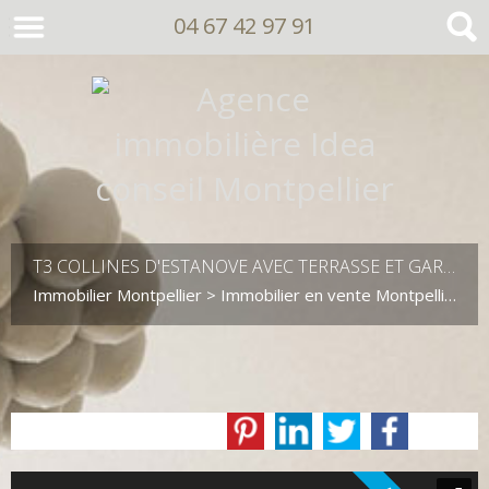
04 67 42 97 91
T3 COLLINES D'ESTANOVE AVEC TERRASSE ET GARAGE
Immobilier Montpellier
>
Immobilier en vente Montpellier
>
T