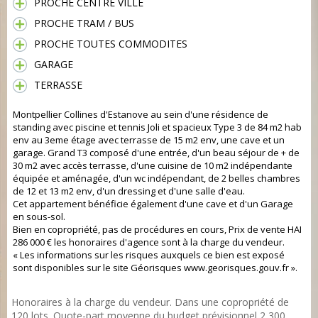
PROCHE CENTRE VILLE
PROCHE TRAM / BUS
PROCHE TOUTES COMMODITES
GARAGE
TERRASSE
Montpellier Collines d'Estanove au sein d'une résidence de
standing avec piscine et tennis Joli et spacieux Type 3 de 84 m2 hab
env au 3eme étage avec terrasse de 15 m2 env, une cave et un
garage. Grand T3 composé d'une entrée, d'un beau séjour de + de
30 m2 avec accès terrasse, d'une cuisine de 10 m2 indépendante
équipée et aménagée, d'un wc indépendant, de 2 belles chambres
de 12 et 13 m2 env, d'un dressing et d'une salle d'eau.
Cet appartement bénéficie également d'une cave et d'un Garage
en sous-sol.
Bien en copropriété, pas de procédures en cours, Prix de vente HAI
286 000 € les honoraires d'agence sont à la charge du vendeur.
« Les informations sur les risques auxquels ce bien est exposé
sont disponibles sur le site Géorisques www.georisques.gouv.fr ».
Honoraires à la charge du vendeur. Dans une copropriété de
120 lots. Quote-part moyenne du budget prévisionnel 2 300