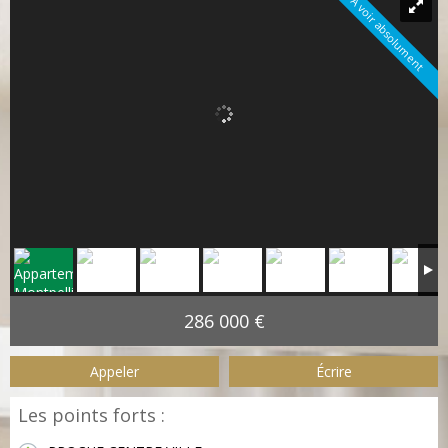
A voir absolument
286 000 €
Appeler
Écrire
Les points forts :