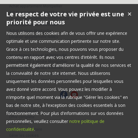
Achat appartement Montpellier
Le respect de votre vie privée est une
Achat appartement Castelnau-le-Lez
✕
Location appartement MONTPELLIER
priorité pour nous
Achat appartement Rodilhan
Achat maison Montpellier
Nous utilisons des cookies afin de vous offrir une expérience
Location appartement NIMES
optimale et une communication pertinente sur notre site.
Grace à ces technologies, nous pouvons vous proposer du
Appartement à louer NIMES
Appartement à louer MONTPELLIER
contenu en rapport avec vos centres d'intérêt. Ils nous
Appartement à vendre Montpellier
permettent également d'améliorer la qualité de nos services et
Appartement à vendre Rodilhan
la convivialité de notre site internet. Nous utiliserons
Appartement à vendre Montpellier
Appartement à vendre Vendargues
uniquement les données personnelles pour lesquelles vous
avez donné votre accord. Vous pouvez les modifier à
n'importe quel moment via la rubrique "Gérer les cookies" en
bas de notre site, à l'exception des cookies essentiels à son
Nos Honoraires
Mentions légales
fonctionnement. Pour plus d'informations sur vos données
Offre complète
personnelles, veuillez consulter
notre politique de
Plan du site
confidentialité
.
Espace propriétaire
Gérer les cookies