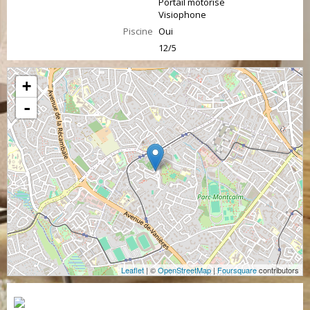
Portail motorisé
Visiophone
Piscine
Oui
12/5
+
-
Leaflet
| ©
OpenStreetMap
|
Foursquare
contributors