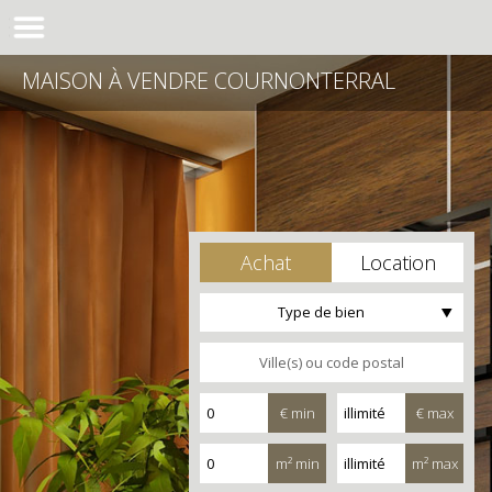
MAISON À VENDRE COURNONTERRAL
Achat
Location
Type de bien
€ min
€ max
m² min
m² max