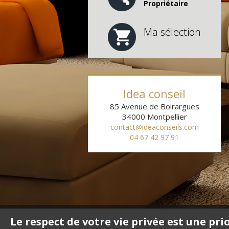
Propriétaire
Ma sélection
1
Idea conseil
85 Avenue de Boirargues
34000
Montpellier
contact@ideaconseils.com
04 67 42 97 91
Le respect de votre vie privée est une pri
Achat maison Montpellier