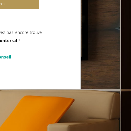
res
vez pas encore trouvé
onterral
?
onseil