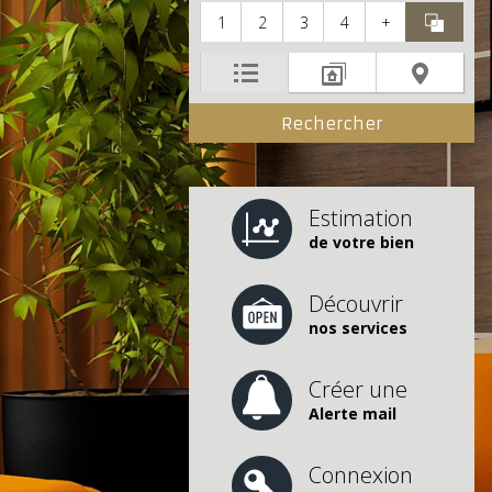
1
2
3
4
+
Estimation
de votre bien
Découvrir
nos services
Créer une
Alerte mail
Connexion