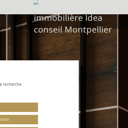
e recherche
l
 bien