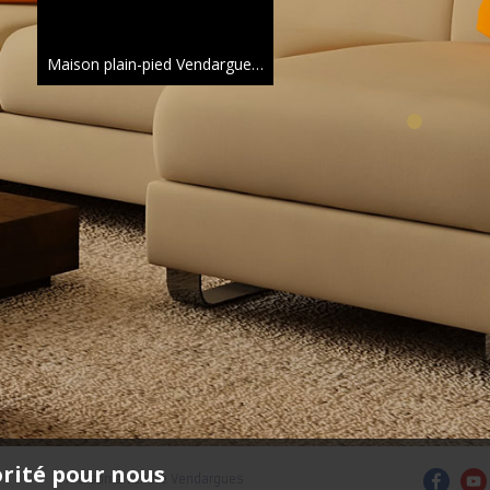
Maison plain-pied Vendargues
96 m²
orité pour nous
Maison à vendre Vendargues