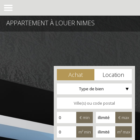
APPARTEMENT À LOUER NIMES
Achat
Location
Type de bien
€ min
€ max
m² min
m² max