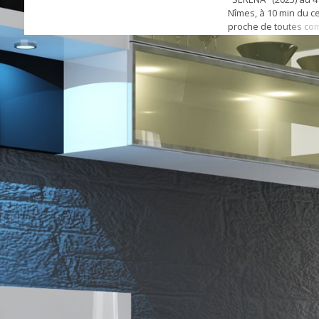
Nîmes, à 10 min du cen
proche de toutes com
compose d'une entré
avec coin cuisine a
équipée (meubles ha
plaques de cuisson, h
placard, une salle d
ba...