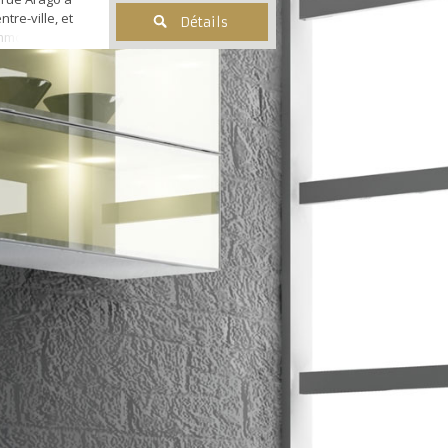
tre-ville, et
Détails
modités. Il se
e sur séjour
ménagée et
uts et bas,
otte) et
e bains avec