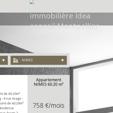
NIMES
Appartement
NIMES
60.20 m²
ent de 60.20m²
 - 4 rue Arago -
écent de 60.20m²
758 €/mois
résidence
 rue Arago à