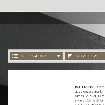
AFFICHAGE LISTE
TRI PAR DÉFAUT
Ref. LA5538
: T3 réc
avec loggia et parking
Nîmes - A louer, T3 r
situé au 2ème de la 
"SERENA" (2025) au 4