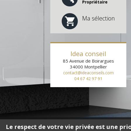
Propriétaire
Ma sélection
Idea conseil
85 Avenue de Boirargues
34000
Montpellier
contact@ideaconseils.com
04 67 42 97 91
Le respect de votre vie privée est une pri
Achat appartement Montpellier