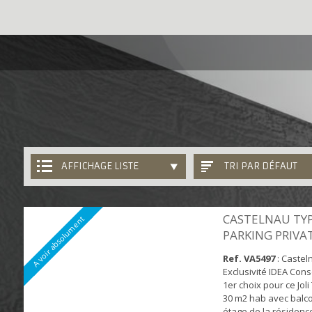
AFFICHAGE LISTE
TRI PAR DÉFAUT
CASTELNAU TYP
A voir absolument
PARKING PRIVAT
Ref. VA5497
: Castel
Exclusivité IDEA Cons
1er choix pour ce Joli
30 m2 hab avec balco
étage de la résidenc