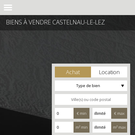
BIENS À VENDRE CASTELNAU-LE-LEZ
Achat
Location
Type de bien
€ min
€ max
m² min
m² max