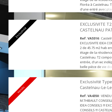
Floréa à Castelnau.
d'une entré avec pla
belle pièce de vie l
donnant sur le balco
us aménagée et semi
EXCLUSIVITE T2
Exclusivité
d'un salle d'eau avec
CASTELNAU PA
appartement bénéfic
d'un pa...
Ref. VA5516
: Castel
EXCLUSIVITE IDEA CON
2 de 45.75 m2 hab en
étage de la résidenc
Castelnau. T2 compo
entrée, d'un wc indé
belle pièce de vie do
loggia, d'une cuisin
et semi équipée, d'
avec placard et d'une
Exclusivité Type
Cet appartement bén
Castelnau-Le-Le
Vendu
également d'un parking
Ref. VA4350
: VENDU
M.THIBAULT CONSEIL
IDEA CONSEILS !!! EX
CONSEILS !!! CASTELNA