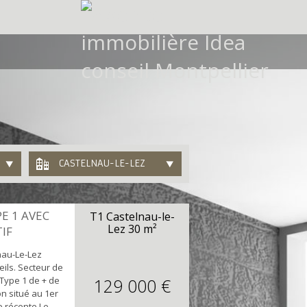
CASTELNAU-LE-LEZ
E 1 AVEC
T1 Castelnau-le-
Lez
30 m²
IF
nau-Le-Lez
eils. Secteur de
 Type 1 de + de
129 000 €
n situé au 1er
e récente Le