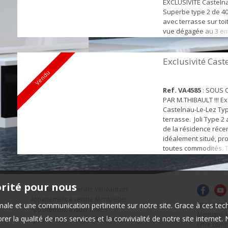
EXCLUSIVITÉ Casteln
Superbe type 2 de 4
avec terrasse sur toi
vue dégagée au 3 em
étage d'une copropri
composé : D'une ent
rangements, d'une b
Exclusivité Cast
avec placard, d'une s
Vendu
wc, d'une jolie pièce 
lumineuse donnant sur
Ref. VA4585
: SOUS
PAR M.THIBAULT !!! Excl
Castelnau-Le-Lez Ty
terrasse. Joli Type 
de la résidence réce
idéalement situé, pr
toutes commodités. 
hab env au 2eme ét
terrasse de 15 m2 en
composé d'une entrée
orité pour nous
séjour lumineux donn
Appartement à vendre Vendargues
terrasse, d'une cuis
Appartement à vendre Montpellier
timale et une communication pertinente sur notre site. Grace à ces 
Nos Honor
éq...
Appartement à louer NIMES
Mentions l
er la qualité de nos services et la convivialité de notre site interne
Appartement à louer MONTPELLIER
Offre comp