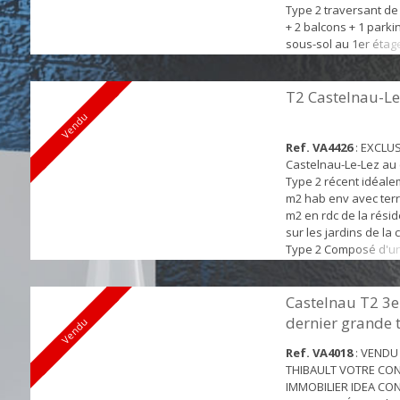
Type 2 traversant de
+ 2 balcons + 1 parkin
sous-sol au 1er étag
résidence récente "
Castelnau-Le-Lez. Au
les commodités, com
T2 Castelnau-Le
Centre ville .... Com
Vendu
entrée, d'un dégage
desservant la pièce..
Ref. VA4426
: EXCLUSI
Castelnau-Le-Lez au ca
Type 2 récent idéale
m2 hab env avec terr
m2 en rdc de la rési
sur les jardins de la 
Type 2 Composé d'un
de vie donnant sur la
d'une cuisine améric
belle chambre avec 
Castelnau T2 3e
sur la terrasse , d'un
dernier grande 
Vendu
avec wc. Cet apparte
Ref. VA4018
: VENDU
THIBAULT VOTRE CON
IMMOBILIER IDEA CONS