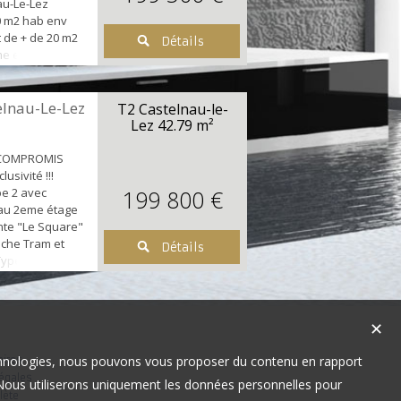
au-Le-Lez
0 m2 hab env
t de + de 20 m2
Détails
e et dernier
été récente,
rée avec
elle chambre
elnau-Le-Lez
T2 Castelnau-le-
alle de bain,
Lez
42.79 m²
de vie
 la terra...
 COMPROMIS
usivité !!!
pe 2 avec
199 800 €
2 au 2eme étage
nte "Le Square"
oche Tram et
Détails
Type 2 de 43 m2
age avec
v plein sud,
, d'un salon /
✕
ant sur la
ine aménagée et
technologies, nous pouvons vous proposer du contenu en rapport
aires
égales
t. Nous utiliserons uniquement les données personnelles pour
lète