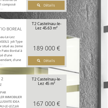
 T1 composé
Détails
card, d'une
umineuse
n, d'une cuisine
 équipée et
T2 Castelnau-le-
 wc. Cet
Lez
45.63 m²
TIO BOREAL
ie également
nau-Le-Lez
SEILS joli Type
v situé au 2eme
189 000 €
e Patio Boréal à
sé d'une
pendant, d'une
Détails
nnant sur la
e us aménagée
une chambre
 salle d'eau.
 2
T2 Castelnau-le-
éficie
Lez
45 m²
z
 privatif en ...
 PAR
LER IMMOBILIER
CLUSIVITE IDEA
167 000 €
U-LE-LEZ Joli