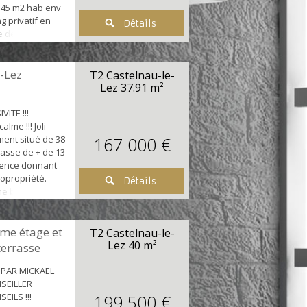
 45 m2 hab env
g privatif en
Détails
e de la
Le Vendôme" à
 pied de toutes
merces, Tram,
-Lez
T2 Castelnau-le-
posé d'une
Lez
37.91 m²
ment
.
VITE !!!
lme !!! Joli
ment situé de 38
167 000 €
asse de + de 13
dence donnant
copropriété.
Détails
e belle pièce
 terrasse,
aine, d'une
placard donnant
me étage et
T2 Castelnau-le-
e salle d'eau
Lez
40 m²
terrasse
ment béné...
 PAR MICKAEL
SEILLER
EILS !!!
199 500 €