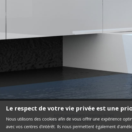
Le respect de votre vie privée est une pri
Achat appartement Montpellier
Achat appartement Castelnau-le-Lez
Nous utilisons des cookies afin de vous offrir une expérience op
Achat appartement Rodilhan
avec vos centres d'intérêt. Ils nous permettent également d'amélior
Location appartement MONTPELLIER