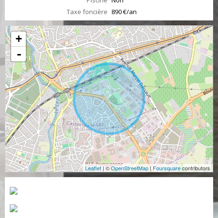
Piscine
Non
Taxe foncière
890 €/an
+
-
Leaflet
| ©
OpenStreetMap
|
Foursquare
contributors