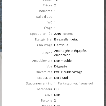
Pièces
2
Chambres
1
Salle d'eau
1
WC
1
Étage
1
Epoque, année
2010
Récent
État général
En excellent état
Chauffage
Electrique
Aménagée et équipée,
Cuisine
Américaine
Ameublement
Non meublé
Vue
Dégagée
Ouvertures
PVC, Double vitrage
Exposition
Nord-Sud
Stationnement int.
1
Parking privatif sous-sol
Ascenseur
Oui
Cave
Non
Balcons
2