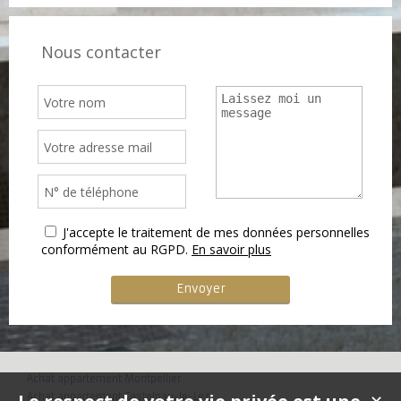
Nous contacter
J'accepte le traitement de mes données personnelles
conformément au RGPD.
En savoir plus
Achat appartement Montpellier
Achat appartement Castelnau-le-Lez