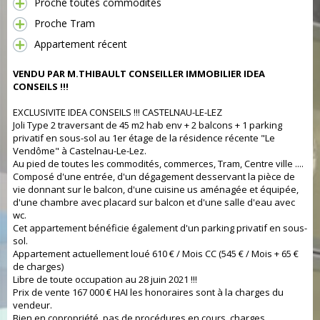
Proche toutes commodités
Proche Tram
Appartement récent
VENDU PAR M.THIBAULT CONSEILLER IMMOBILIER IDEA
CONSEILS !!!
EXCLUSIVITE IDEA CONSEILS !!! CASTELNAU-LE-LEZ
Joli Type 2 traversant de 45 m2 hab env + 2 balcons + 1 parking
privatif en sous-sol au 1er étage de la résidence récente "Le
Vendôme" à Castelnau-Le-Lez.
Au pied de toutes les commodités, commerces, Tram, Centre ville ....
Composé d'une entrée, d'un dégagement desservant la pièce de
vie donnant sur le balcon, d'une cuisine us aménagée et équipée,
d'une chambre avec placard sur balcon et d'une salle d'eau avec
wc.
Cet appartement bénéficie également d'un parking privatif en sous-
sol.
Appartement actuellement loué 610 € / Mois CC (545 € / Mois + 65 €
de charges)
Libre de toute occupation au 28 juin 2021 !!!
Prix de vente 167 000 € HAI les honoraires sont à la charges du
vendeur.
Bien en copropriété, pas de procédures en cours, charges