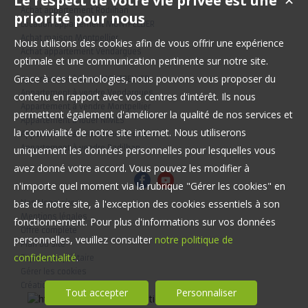
Le respect de votre vie privée est une
✕
Achat appartement Rodilhan
priorité pour nous
Location appartement MONTPELLIER
Achat maison Montpellier
Nous utilisons des cookies afin de vous offrir une expérience
Achat appartement Vendargues
optimale et une communication pertinente sur notre site.
Grace à ces technologies, nous pouvons vous proposer du
Appartement à louer MONTPELLIER
Appartement à vendre Vendargues
contenu en rapport avec vos centres d'intérêt. Ils nous
Appartement à vendre Montpellier
permettent également d'améliorer la qualité de nos services et
Appartement à louer NIMES
la convivialité de notre site internet. Nous utiliserons
Appartement à vendre Montpellier
Appartement à vendre Rodilhan
uniquement les données personnelles pour lesquelles vous
avez donné votre accord. Vous pouvez les modifier à
n'importe quel moment via la rubrique "Gérer les cookies" en
bas de notre site, à l'exception des cookies essentiels à son
Nos Honoraires
Mentions légales
fonctionnement. Pour plus d'informations sur vos données
Offre complète
personnelles, veuillez consulter
notre politique de
Plan du site
confidentialité
.
Espace propriétaire
Gérer les cookies
Création site internet immobilier
Tout accepter
Personnaliser