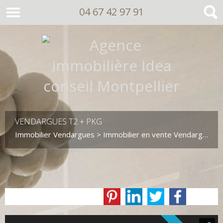
04 67 42 97 91
VENDARGUES T2 + PKG
Immobilier Vendargues
>
Immobilier en vente Vendargues