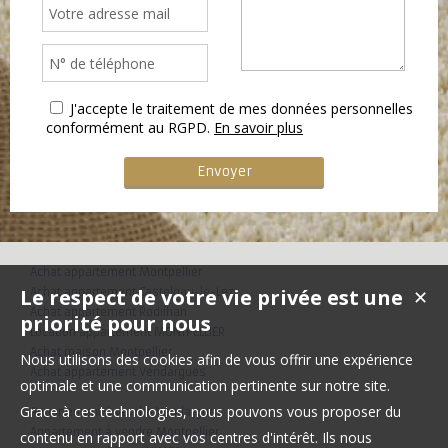
J'accepte le traitement de mes données personnelles
conformément au RGPD.
En savoir plus
Achat appartement Montpellier
Le respect de votre vie privée est une
Achat appartement Castelnau-le-Lez
✕
Achat appartement Rodilhan
priorité pour nous
Location appartement MONTPELLIER
Achat maison Montpellier
Nous utilisons des cookies afin de vous offrir une expérience
Achat appartement Vendargues
optimale et une communication pertinente sur notre site.
Grace à ces technologies, nous pouvons vous proposer du
Appartement à vendre Vendargues
Appartement à vendre Montpellier
contenu en rapport avec vos centres d'intérêt. Ils nous