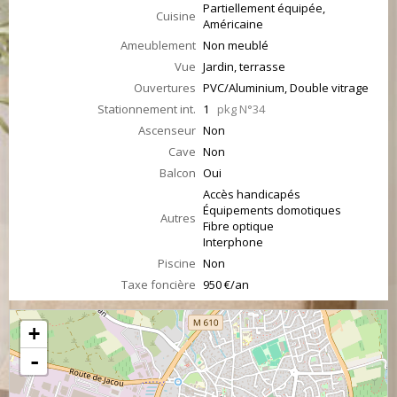
Partiellement équipée,
Cuisine
Américaine
Ameublement
Non meublé
Vue
Jardin, terrasse
Ouvertures
PVC/Aluminium, Double vitrage
Stationnement int.
1
pkg N°34
Ascenseur
Non
Cave
Non
Balcon
Oui
Accès handicapés
Équipements domotiques
Autres
Fibre optique
Interphone
Piscine
Non
Taxe foncière
950 €/an
+
-