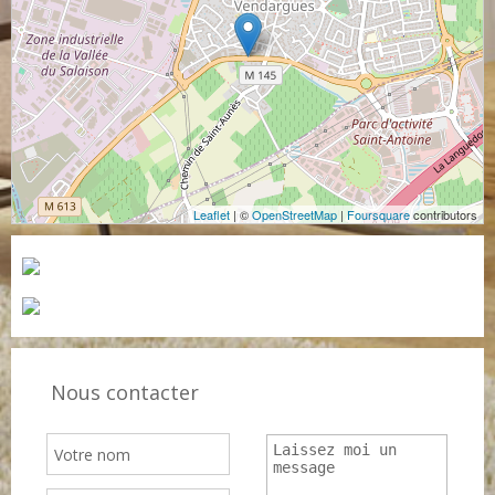
Leaflet
| ©
OpenStreetMap
|
Foursquare
contributors
Nous contacter