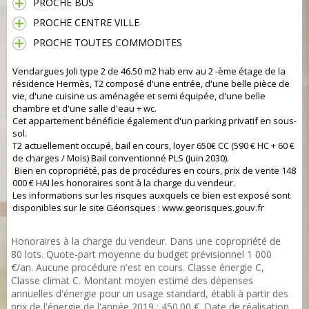
PROCHE BUS
PROCHE CENTRE VILLE
PROCHE TOUTES COMMODITES
Vendargues Joli type 2 de 46.50 m2 hab env au 2 -ème étage de la
résidence Hermès, T2 composé d'une entrée, d'une belle pièce de
vie, d'une cuisine us aménagée et semi équipée, d'une belle
chambre et d'une salle d'eau + wc.
Cet appartement bénéficie également d'un parking privatif en sous-
sol.
T2 actuellement occupé, bail en cours, loyer 650€ CC (590 € HC + 60 €
de charges / Mois) Bail conventionné PLS (Juin 2030).
Bien en copropriété, pas de procédures en cours, prix de vente 148
000 € HAI les honoraires sont à la charge du vendeur.
Les informations sur les risques auxquels ce bien est exposé sont
disponibles sur le site Géorisques : www.georisques.gouv.fr
Honoraires à la charge du vendeur. Dans une copropriété de
80 lots. Quote-part moyenne du budget prévisionnel 1 000
€/an. Aucune procédure n'est en cours. Classe énergie C,
Classe climat C. Montant moyen estimé des dépenses
annuelles d'énergie pour un usage standard, établi à partir des
prix de l'énergie de l'année 2019 : 450.00 €. Date de réalisation