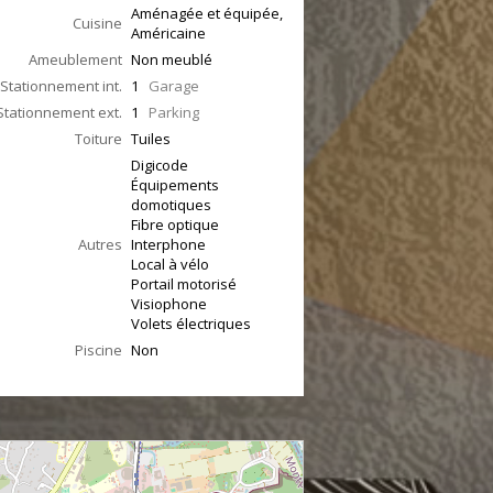
Aménagée et équipée,
Cuisine
Américaine
Ameublement
Non meublé
Stationnement int.
1
Garage
Stationnement ext.
1
Parking
Toiture
Tuiles
Digicode
Équipements
domotiques
Fibre optique
Autres
Interphone
Local à vélo
Portail motorisé
Visiophone
Volets électriques
Piscine
Non