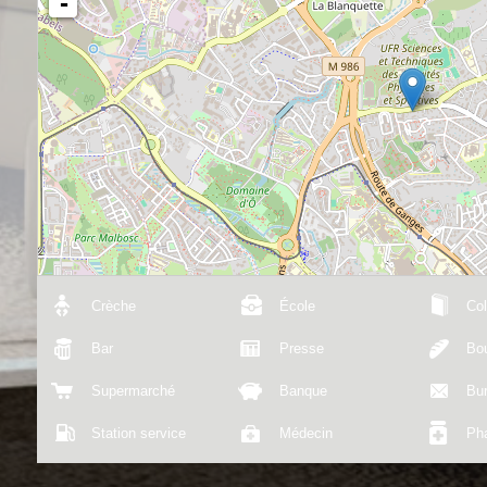
-
Crèche
École
Col
Bar
Presse
Bou
Supermarché
Banque
Bu
Station service
Médecin
Ph