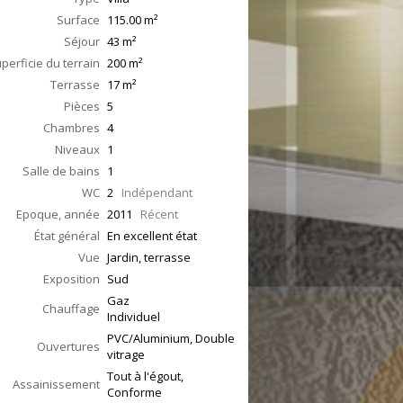
Surface
115.00
m²
Séjour
43
m²
perficie du terrain
200 m²
Terrasse
17
m²
Pièces
5
Chambres
4
Niveaux
1
Salle de bains
1
WC
2
Indépendant
Epoque, année
2011
Récent
État général
En excellent état
Vue
Jardin, terrasse
Exposition
Sud
Gaz
Chauffage
Individuel
PVC/Aluminium, Double
Ouvertures
vitrage
Tout à l'égout,
Assainissement
Conforme