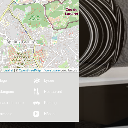
Leaflet
| ©
OpenStreetMap
|
Foursquare
contributors
lège
Lycée
langerie
Restaurant
reaux de poste
Parking
armacie
Hôpital