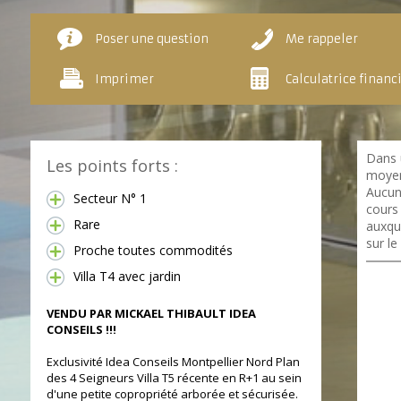
Poser une question
Me rappeler
Imprimer
Calculatrice financ
Dans 
Les points forts :
moyen
Aucun
Secteur N° 1
cours 
Rare
auxqu
sur le
Proche toutes commodités
Villa T4 avec jardin
VENDU PAR MICKAEL THIBAULT IDEA
CONSEILS !!!
Exclusivité Idea Conseils Montpellier Nord Plan
des 4 Seigneurs Villa T5 récente en R+1 au sein
d'une petite copropriété arborée et sécurisée.