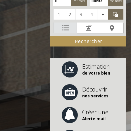
m² min
m² max
1
2
3
4
+
Estimation
de votre bien
Découvrir
nos services
Créer une
Alerte mail