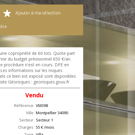
Ajouter à ma sélection
ière
une copropriété de 60 lots. Quote-part
ne du budget prévisionnel 650 €/an.
e procédure n'est en cours. DPE en
Les informations sur les risques
els ce bien est exposé sont disponibles
 site Géorisques : georisques.gouv.fr
Vendu
Référence
VM398
Ville
Montpellier
34090
Secteur
Secteur 1
Charges
55 € /mois
Type
Villa