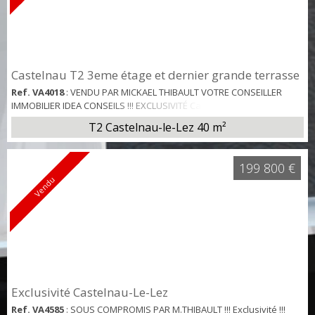
Castelnau T2 3eme étage et dernier grande terrasse
Ref. VA4018
: VENDU PAR MICKAEL THIBAULT VOTRE CONSEILLER
IMMOBILIER IDEA CONSEILS !!! EXCLUSIVITÉ Castelnau-Le-Lez
Superbe type 2 de 40 m2 hab env avec terrasse sur toit de + de 20
T2 Castelnau-le-Lez
40 m²
m2 vue dégagée au 3 eme et dernier étage d'une copropriété
récente, composé : D'une entrée avec rangements, d'une belle
chambre avec placard, d'une salle de bain, wc, d'une jolie pièce de
199 800 €
vie lumineuse donnant sur la terra...
Vendu
Exclusivité Castelnau-Le-Lez
Ref. VA4585
: SOUS COMPROMIS PAR M.THIBAULT !!! Exclusivité !!!