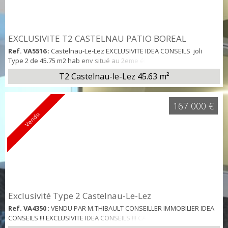
EXCLUSIVITE T2 CASTELNAU PATIO BOREAL
Ref. VA5516
: Castelnau-Le-Lez EXCLUSIVITE IDEA CONSEILS joli
Type 2 de 45.75 m2 hab env situé au 2eme étage de la résidence
Patio Boréal à Castelnau. T2 composé d'une entrée, d'un wc
T2 Castelnau-le-Lez
45.63 m²
indépendant, d'une belle pièce de vie donnant sur la loggia, d'une
cuisine us aménagée et semi équipée, d'une chambre avec placard
et d'une salle d'eau. Cet appartement bénéficie également d'un
167 000 €
parking privatif en ...
Vendu
Exclusivité Type 2 Castelnau-Le-Lez
Ref. VA4350
: VENDU PAR M.THIBAULT CONSEILLER IMMOBILIER IDEA
CONSEILS !!! EXCLUSIVITE IDEA CONSEILS !!! CASTELNAU-LE-LEZ Joli
Type 2 traversant de 45 m2 hab env + 2 balcons + 1 parking privatif