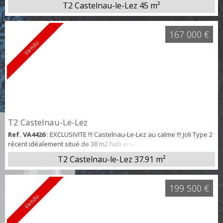
T2 Castelnau-le-Lez
45 m²
en sous-sol au 1er étage de la résidence récente "Le Vendôme" à
Castelnau-Le-Lez. Au pied de toutes les commodités, commerces,
Tram, Centre ville .... Composé d'une entrée, d'un dégagement
167 000 €
desservant la pièce...
Vendu
T2 Castelnau-Le-Lez
Ref. VA4426
: EXCLUSIVITE !!! Castelnau-Le-Lez au calme !!! Joli Type 2
récent idéalement situé de 38 m2 hab env avec terrasse de + de 13
m2 en rdc de la résidence donnant sur les jardins de la copropriété.
T2 Castelnau-le-Lez
37.91 m²
Type 2 Composé d'une belle pièce de vie donnant sur la terrasse,
d'une cuisine américaine, d'une belle chambre avec placard
donnant sur la terrasse , d'une salle d'eau avec wc. Cet
199 500 €
appartement béné...
Vendu