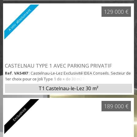
A voir absolument
129 000 €
CASTELNAU TYPE 1 AVEC PARKING PRIVATIF
Ref. VA5497
: Castelnau-Le-Lez Exclusivité IDEA Conseils. Secteur de
1er choix pour ce Joli Type 1 de + de 30 m2 hab avec balcon situé au
1er étage de la résidence récente Le Floréa à Castelnau. T1
T1 Castelnau-le-Lez
30 m²
composé d'une entré avec placard, d'une belle pièce de vie
lumineuse donnant sur le balcon, d'une cuisine us aménagée et
semi équipée et d'un salle d'eau avec wc. Cet appartement
189 000 €
bénéficie également d'un pa...
Exclusivité