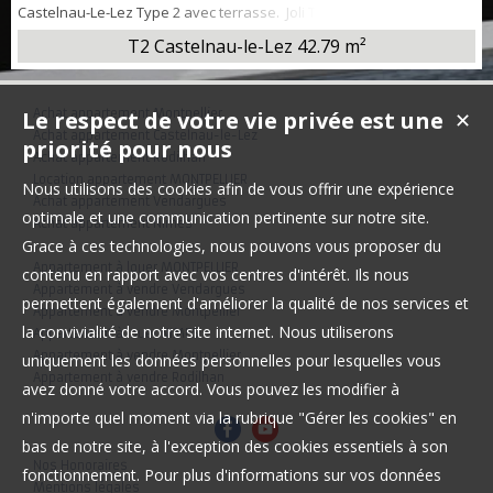
Castelnau-Le-Lez Type 2 avec terrasse. Joli Type 2 au 2eme étage
de la résidence récente "Le Square" idéalement situé, proche Tram
T2 Castelnau-le-Lez
42.79 m²
et toutes commodités. Type 2 de 43 m2 hab env au 2eme étage
avec terrasse de 15 m2 env plein sud, composé d'une entrée, d'un
salon / séjour lumineux donnant sur la terrasse, d'une cuisine
Le respect de votre vie privée est une
Achat appartement Montpellier
aménagée et éq...
✕
Achat appartement Castelnau-le-Lez
priorité pour nous
Achat appartement Rodilhan
Location appartement MONTPELLIER
Nous utilisons des cookies afin de vous offrir une expérience
Achat appartement Vendargues
optimale et une communication pertinente sur notre site.
Achat appartement Nîmes
Grace à ces technologies, nous pouvons vous proposer du
Appartement à louer MONTPELLIER
contenu en rapport avec vos centres d'intérêt. Ils nous
Appartement à vendre Vendargues
permettent également d'améliorer la qualité de nos services et
Appartement à vendre Montpellier
la convivialité de notre site internet. Nous utiliserons
Appartement à louer NIMES
Appartement à vendre Montpellier
uniquement les données personnelles pour lesquelles vous
Appartement à vendre Rodilhan
avez donné votre accord. Vous pouvez les modifier à
n'importe quel moment via la rubrique "Gérer les cookies" en
bas de notre site, à l'exception des cookies essentiels à son
Nos Honoraires
fonctionnement. Pour plus d'informations sur vos données
Mentions légales